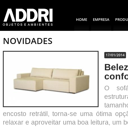
HOME
EMPRESA
PRODU
NOVIDADES
17/01/2014
Belez
confo
O sof
estrutu
tamanho
encosto retrátil, torna-se uma ótima op
relaxar e aproveitar uma boa leitura, um b